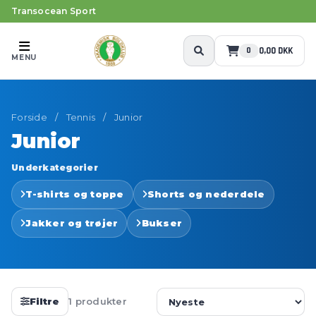
Transocean Sport
0,00 DKK
0
MENU
Forside
/
Tennis
/
Junior
Junior
Underkategorier
T-shirts og toppe
Shorts og nederdele
Jakker og trøjer
Bukser
Filtre
1 produkter