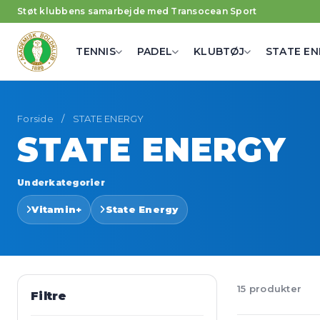
Støt klubbens samarbejde med Transocean Sport
TENNIS
PADEL
KLUBTØJ
STATE EN
Forside
/
STATE ENERGY
STATE ENERGY
Underkategorier
Vitamin+
State Energy
15 produkter
Filtre