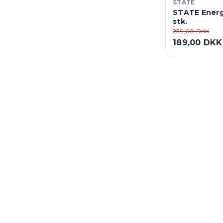
STATE
STATE Energ
stk.
239,00 DKK
189,00 DKK