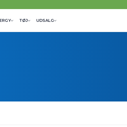
ERGY
TØJ
UDSALG