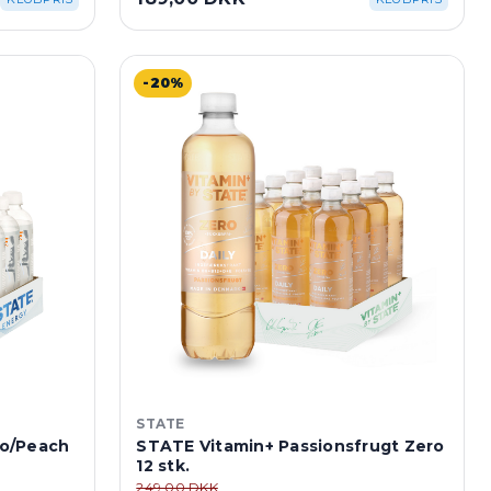
-20%
STATE
go/Peach
STATE Vitamin+ Passionsfrugt Zero
12 stk.
249,00 DKK