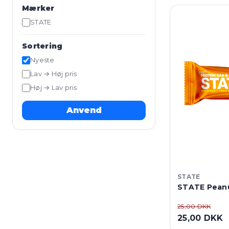
Mærker
STATE
Sortering
Nyeste
Lav → Høj pris
Høj → Lav pris
Anvend
STATE
STATE Peanu
25,00 DKK
25,00 DKK