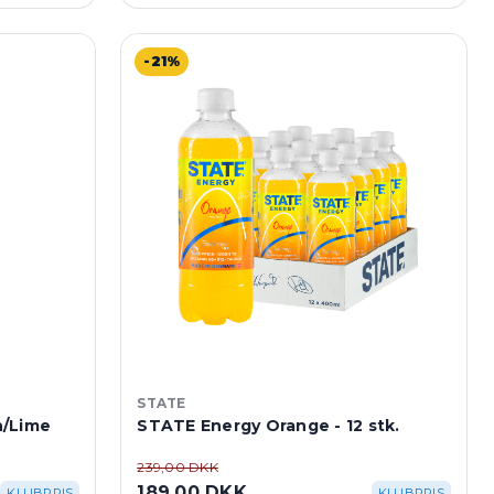
-21%
STATE
n/Lime
STATE Energy Orange - 12 stk.
239,00 DKK
189,00 DKK
KLUBPRIS
KLUBPRIS