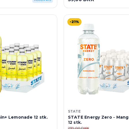
-21%
STATE
in+ Lemonade 12 stk.
STATE Energy Zero - Man
12 stk.
239,00 DKK