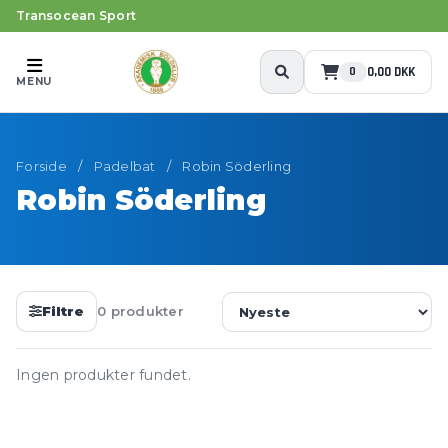
Transocean Sport
0,00 DKK
0
MENU
Forside
/
Padelbat
/
Robin Söderling
Robin Söderling
Filtre
0 produkter
Ingen produkter fundet.