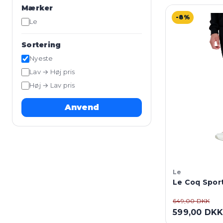
Mærker
-8%
Le
Sortering
Nyeste
Lav → Høj pris
Høj → Lav pris
Anvend
Le
Le Coq Sport
649,00 DKK
599,00 DK