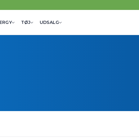
ERGY
TØJ
UDSALG