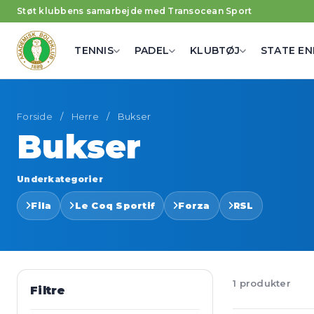
Støt klubbens samarbejde med Transocean Sport
TENNIS
PADEL
KLUBTØJ
STATE EN
Forside
/
Herre
/
Bukser
Bukser
Underkategorier
Fila
Le Coq Sportif
Forza
RSL
1 produkter
Filtre