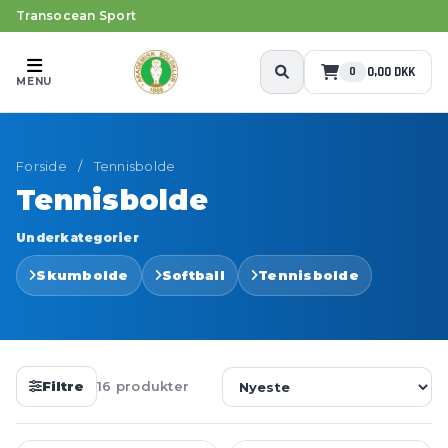
Transocean Sport
0,00 DKK
0
MENU
Forside
/
Tennisbolde
Tennisbolde
Underkategorier
Skumbolde
Softball
Tennisbolde
Filtre
16 produkter