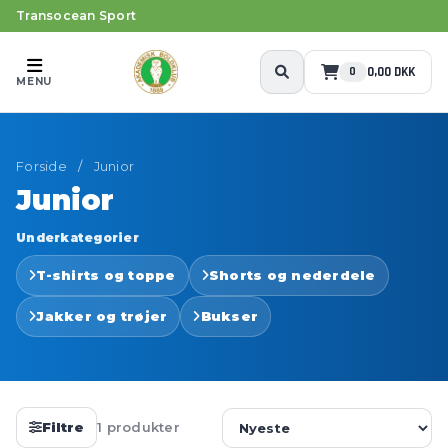
Transocean Sport
0,00 DKK
0
MENU
Forside
/
Junior
Junior
Underkategorier
T-shirts og toppe
Shorts og nederdele
Jakker og trøjer
Bukser
Filtre
1 produkter