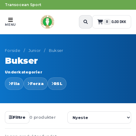
Transocean Sport
0,00 DKK
0
MENU
Forside
/
Junior
/
Bukser
Bukser
Underkategorier
Fila
Forza
RSL
Filtre
0 produkter