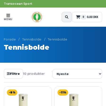
Transocean Sport
0,00 DKK
0
MENU
Forside
/
Tennisbolde
/
Tennisbolde
Tennisbolde
Filtre
10 produkter
-8%
-11%