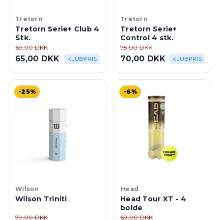
Tretorn
Tretorn
Tretorn Serie+ Club 4
Tretorn Serie+
Stk.
Control 4 stk.
69,00 DKK
75,00 DKK
65,00 DKK
70,00 DKK
KLUBPRIS
KLUBPRIS
-25%
-6%
Wilson
Head
Wilson Triniti
Head Tour XT - 4
bolde
79,00 DKK
69,00 DKK