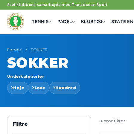
Støt klubbens samarbejde med Transocean Sport
TENNIS
PADEL
KLUBTØJ
STATE EN
Forside
/
SOKKER
SOKKER
Underkategorier
Høje
Lave
Hundred
9 produkter
Filtre