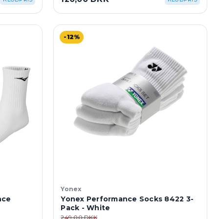
-12%
Yonex
nce
Yonex Performance Socks 8422 3-
Pack - White
249,00 DKK