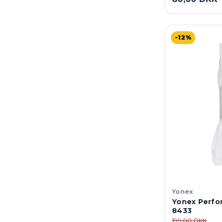
-12%
Yonex
Yonex Perfo
8433
199,00 DKK