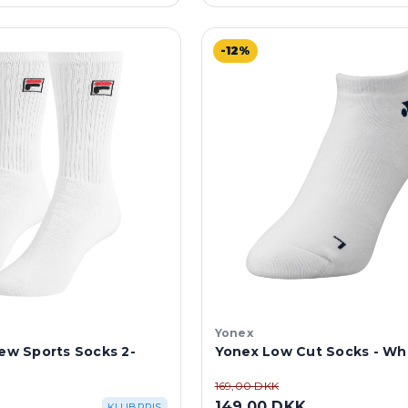
-12%
Yonex
rew Sports Socks 2-
Yonex Low Cut Socks - Wh
169,00 DKK
149,00 DKK
KLUBPRIS