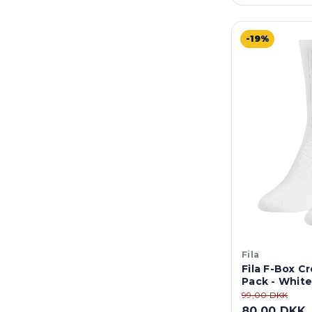
-19%
Fila
Fila F-Box C
Pack - White
99,00 DKK
80,00 DKK