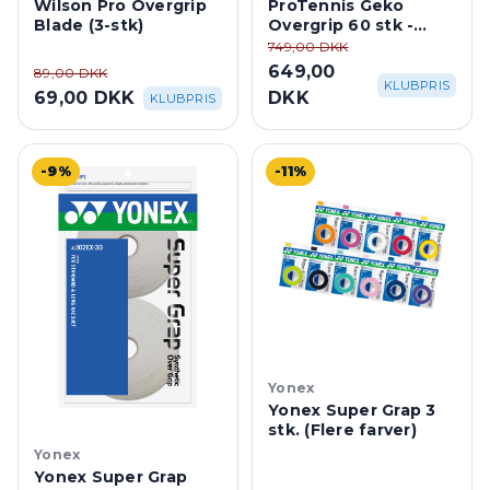
Wilson Pro Overgrip
ProTennis Geko
Blade (3-stk)
Overgrip 60 stk -
Assorteret
749,00 DKK
649,00
89,00 DKK
KLUBPRIS
69,00 DKK
DKK
KLUBPRIS
-9%
-11%
Yonex
Yonex Super Grap 3
stk. (Flere farver)
Yonex
Yonex Super Grap