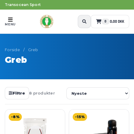
Transocean Sport
0,00 DKK
0
MENU
Forside
/
Greb
Greb
Filtre
8 produkter
-8%
-15%