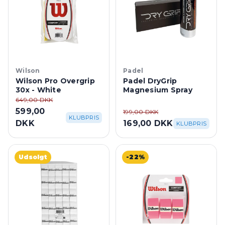
Wilson
Padel
Wilson Pro Overgrip
Padel DryGrip
30x - White
Magnesium Spray
649,00 DKK
599,00
199,00 DKK
KLUBPRIS
DKK
169,00 DKK
KLUBPRIS
Udsolgt
-22%