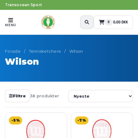
Transocean Sport
0,00 DKK
0
MENU
Forside
/
Tennisketchere
/
Wilson
Wilson
Filtre
38 produkter
-5%
-7%