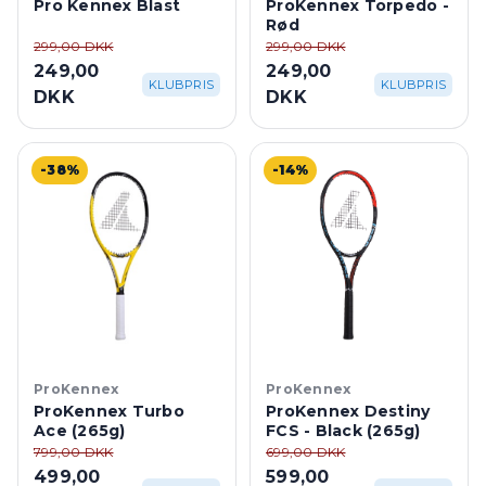
Pro Kennex Blast
ProKennex Torpedo -
Rød
299,00 DKK
299,00 DKK
249,00
249,00
KLUBPRIS
KLUBPRIS
DKK
DKK
-38%
-14%
ProKennex
ProKennex
ProKennex Turbo
ProKennex Destiny
Ace (265g)
FCS - Black (265g)
799,00 DKK
699,00 DKK
499,00
599,00