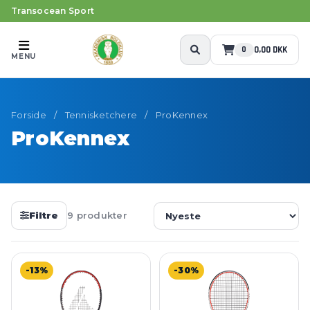
Transocean Sport
0,00 DKK
0
MENU
Forside
/
Tennisketchere
/
ProKennex
ProKennex
Filtre
9 produkter
-13%
-30%