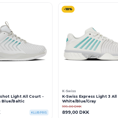
-10%
K-Swiss
shot Light All Court -
K-Swiss Express Light 3 All
 Blue/Baltic
White/Blue/Gray
999,00 DKK
K
899,00 DKK
KLUBPRIS