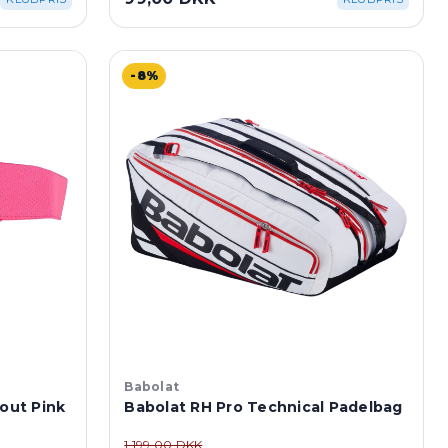
-8%
Babolat
kout Pink
Babolat RH Pro Technical Padelbag
1.199,00 DKK