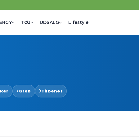
ERGY
TØJ
UDSALG
Lifestyle
sker
Greb
Tilbehør