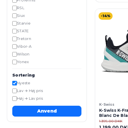
ProTennis
RSL
Siux
-14%
Starvie
STATE
Tretorn
Vibor-A
Wilson
Yonex
Sortering
Nyeste
Lav → Høj pris
Høj → Lav pris
K-Swiss
K-Swiss K-Fr
Anvend
Blanc De Bla
1.399,00 DKK
1.199,00 D