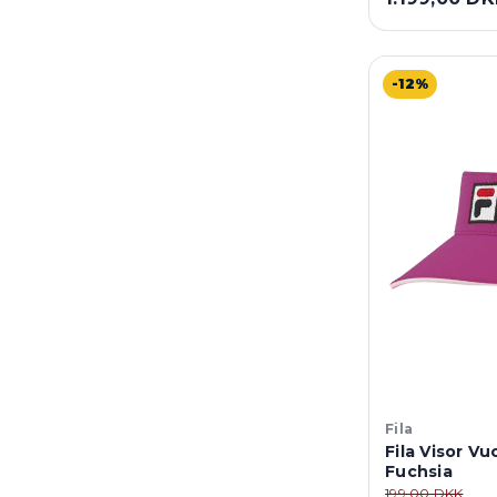
-12%
Fila
Fila Visor Vu
Fuchsia
199,00 DKK