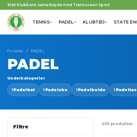
Støt klubbens samarbejde med Transocean Sport
TENNIS
PADEL
KLUBTØJ
STATE EN
Forside
/
PADEL
PADEL
Underkategorier
Padelbat
Padelsko
Padelbolde
Padelta
205 produkter
Filtre