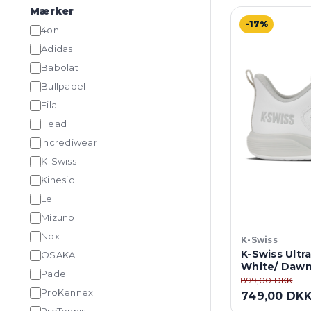
Mærker
-17%
4on
Adidas
Babolat
Bullpadel
Fila
Head
Incrediwear
K-Swiss
Kinesio
Le
Mizuno
Nox
K-Swiss
K-Swiss Ultra
OSAKA
White/ Dawn
Padel
899,00 DKK
ProKennex
749,00 DK