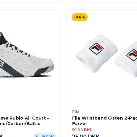
-24%
Fila
ame Rublo All Court -
Fila Wristband Osten 2-Pac
nc/Carbon/Baltic
Farver
99,00 DKK
KK
75,00 DKK
KLUBPRIS