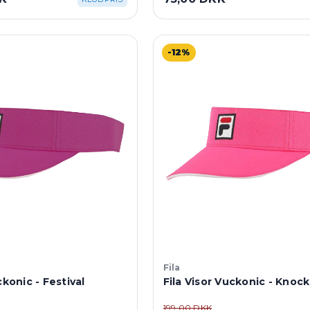
-12%
Fila
ckonic - Festival
Fila Visor Vuckonic - Knoc
199,00 DKK