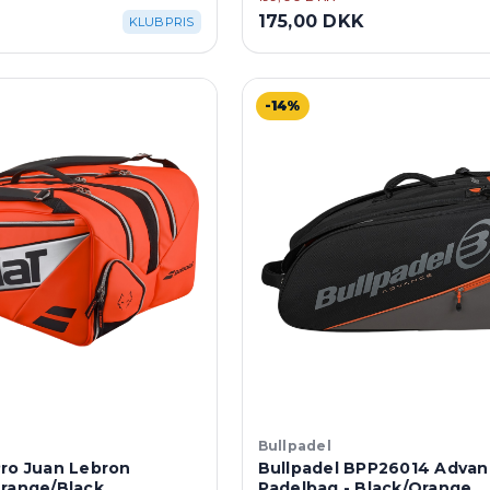
175,00 DKK
KLUBPRIS
-14%
Bullpadel
Pro Juan Lebron
Bullpadel BPP26014 Adva
Orange/Black
Padelbag - Black/Orange