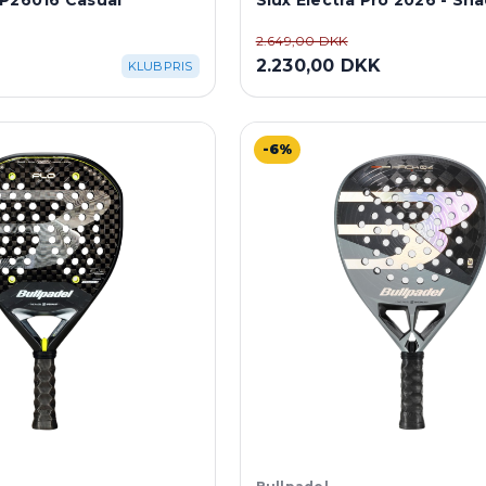
PP26016 Casual
Siux Electra Pro 2026 - S
2.649,00 DKK
K
2.230,00 DKK
KLUBPRIS
-6%