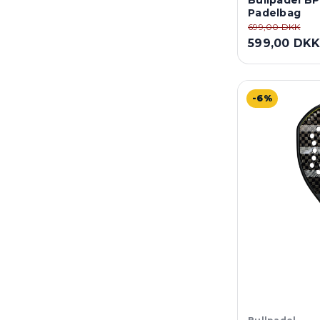
Bullpadel B
Padelbag
699,00 DKK
599,00 DK
-6%