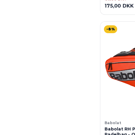
175,00 DKK
-8%
Babolat
Babolat RH 
Padelbag - 