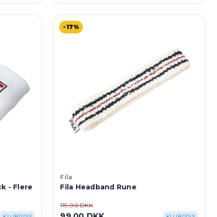
-17%
Fila
k - Flere
Fila Headband Rune
119,00 DKK
99,00 DKK
KLUBPRIS
KLUBPRIS