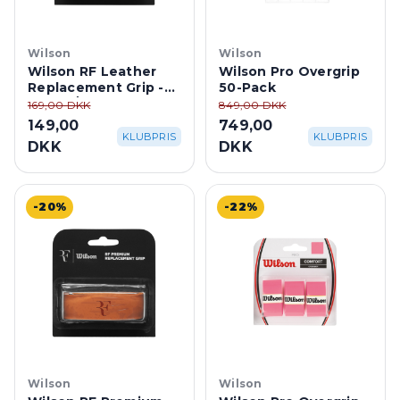
Wilson
Wilson
Wilson RF Leather
Wilson Pro Overgrip
Replacement Grip -
50-Pack
Brown/Black
169,00 DKK
849,00 DKK
149,00
749,00
KLUBPRIS
KLUBPRIS
DKK
DKK
-20%
-22%
Wilson
Wilson