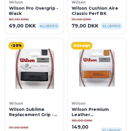
Wilson
Wilson
Wilson Pro Overgrip -
Wilson Cushion Aire
Black
Classic Perf BK
89,00 DKK
99,00 DKK
69,00 DKK
79,00 DKK
KLUBPRIS
KLUBPRIS
-20%
Udsolgt
Wilson
Wilson
Wilson Sublime
Wilson Premium
Replacement Grip -
Leather
Black
Replacement Grip -
169,00 DKK
Brown
149,00
99,00 DKK
KLUBPRIS