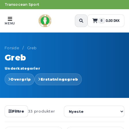
Transocean Sport
0,00 DKK
0
MENU
Forside
/
Greb
Greb
Underkategorier
Overgrip
Erstatningsgreb
Filtre
33 produkter