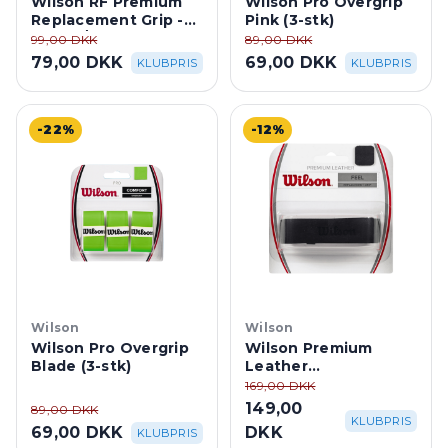
Wilson RF Premium
Wilson Pro Overgrip
Replacement Grip -
Pink (3-stk)
Brown/Black
99,00 DKK
89,00 DKK
79,00 DKK
69,00 DKK
KLUBPRIS
KLUBPRIS
-22%
-12%
Wilson
Wilson
Wilson Pro Overgrip
Wilson Premium
Blade (3-stk)
Leather
Erstatningsgreb -
169,00 DKK
Black
149,00
89,00 DKK
KLUBPRIS
69,00 DKK
DKK
KLUBPRIS