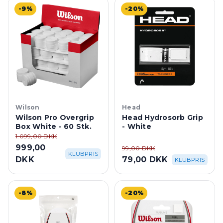
-9%
-20%
Wilson
Head
Wilson Pro Overgrip
Head Hydrosorb Grip
Box White - 60 Stk.
- White
1.099,00 DKK
999,00
99,00 DKK
KLUBPRIS
DKK
79,00 DKK
KLUBPRIS
-8%
-20%