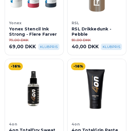
Yonex
RSL
Yonex Stencil Ink
RSL Drikkedunk -
Strong - Flere Farver
Pebble
79,00 DKK
59,00 DKK
69,00 DKK
40,00 DKK
KLUBPRIS
KLUBPRIS
-16%
-16%
4on
4on
4on TotalDry Sweat
4on TotalGrip Paste