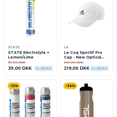
STATE
Le
STATE Electrolyte +
Le Coq Sportif Pro
Lemon/Lime
Cap - New Optical
White
39,00 DKK
249,00 DKK
39,00 DKK
219,00 DKK
KLUBPRIS
KLUBPRIS
-13%
-32%