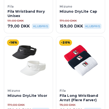
Fila
Mizuno
Fila Wristband Rory
Mizuno DryLite Cap
Unisex
99,00 DKK
179,00 DKK
79,00 DKK
159,00 DKK
KLUBPRIS
KLUBPRIS
-16%
-20%
Mizuno
Fila
Mizuno DryLite Visor
Fila Long Wristband
Arnst (Flere Farver)
179,00 DKK
75,00 DKK