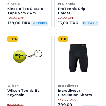
Kinesio
ProTennis
Kinesio Tex Classic
ProTennis Grip
Tape 5cm x 4m
Holder
149,00 DKK
20,00 DKK
129,00 DKK
15,00 DKK
KLUBPRIS
KLUBPRIS
-17%
-11%
Wilson
Incrediwear
Wilson Tennis Ball
Incrediwear
Keychain
Circulation Shorts
449,00 DKK
399,00
30,00 DKK