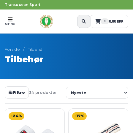
Transocean Sport
0,00 DKK
0
MENU
Forside
/
Tilbehør
Tilbehør
Filtre
34 produkter
-24%
-17%