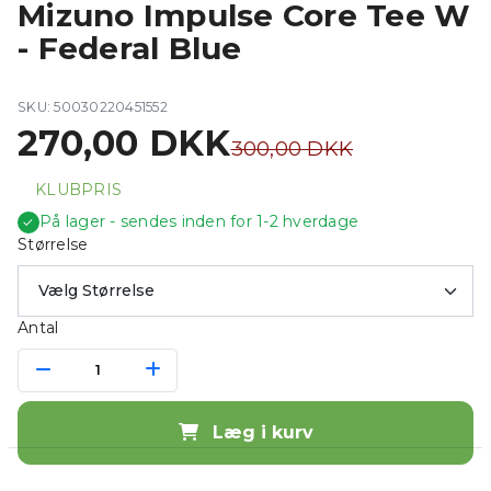
Mizuno Impulse Core Tee W
- Federal Blue
SKU: 50030220451552
270,00 DKK
300,00 DKK
KLUBPRIS
På lager - sendes inden for 1-2 hverdage
✓
Størrelse
Antal
Læg i kurv